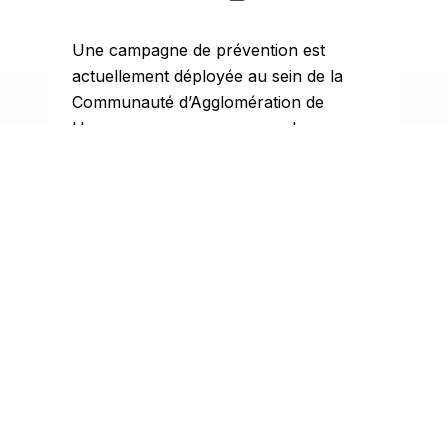
Une campagne de prévention est
actuellement déployée au sein de la
L
Communauté d’Agglomération de
d
Haguenau pour encourager les
A
usagers à…