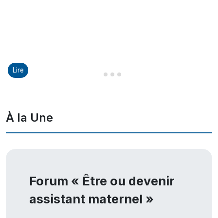
Lire
Diapositive 1 sur 8
Diapositive 2 sur 8
Diapositive 3 sur 8
Diapositive 4 sur 8
À la Une
Forum « Être ou devenir
assistant maternel »