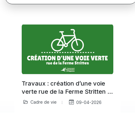
Travaux : création d’une voie
verte rue de la Ferme Stritten à
Haguenau
Cadre de vie
09-04-2026
À partir du 20 avril, la Communauté
d’Agglomération de Haguenau engage
a