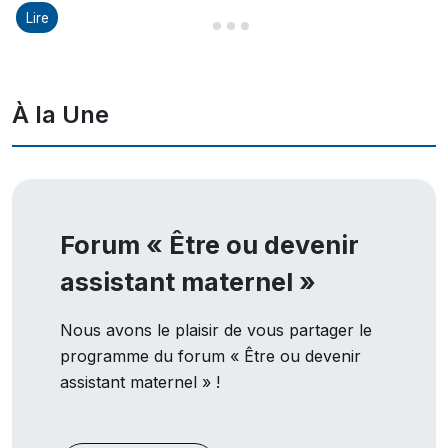
Lire
Diapositive 1 sur 8
Diapositive 2 sur 8
Diapositive 3 sur 8
Diapositive 4 sur 8
À la Une
Forum « Être ou devenir
assistant maternel »
Nous avons le plaisir de vous partager le
programme du forum « Être ou devenir
assistant maternel » !