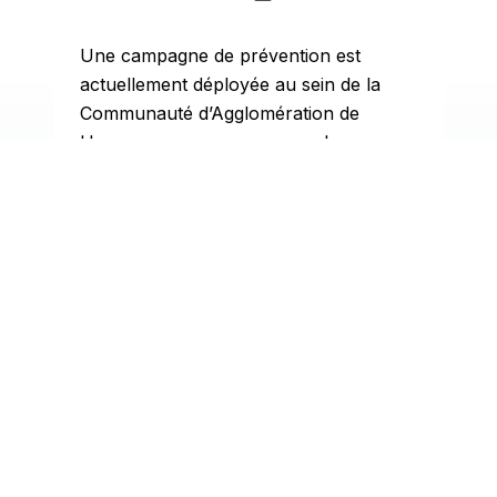
Une campagne de prévention est
actuellement déployée au sein de la
L
Communauté d’Agglomération de
d
Haguenau pour encourager les
A
usagers à…