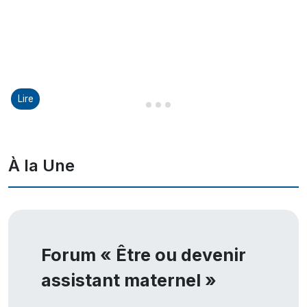
Lire
Diapositive 1 sur 8
Diapositive 2 sur 8
Diapositive 3 sur 8
Diapositive 4 sur 8
À la Une
Forum « Être ou devenir
assistant maternel »