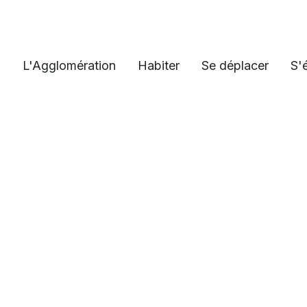
L'Agglomération
Habiter
Se déplacer
S'