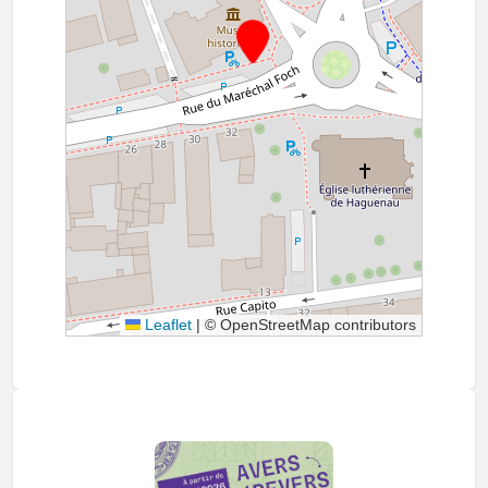
Leaflet
|
© OpenStreetMap contributors