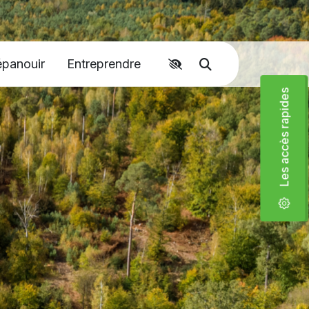
Accéder aux liens rapides
épanouir
Entreprendre
Moteur de recher
Les accès rapides