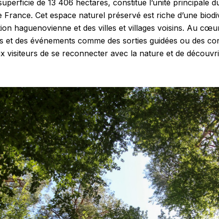
uperficie de 13 406 hectares, constitue l’unité principale 
e France. Cet espace naturel préservé est riche d’une biodiv
on haguenovienne et des villes et villages voisins. Au cœur
s et des événements comme des sorties guidées ou des co
ux visiteurs de se reconnecter avec la nature et de découvri