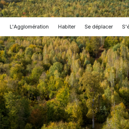
L'Agglomération
Habiter
Se déplacer
S'