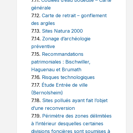
7.11.
Coulées d’eau boueuse – Carte
générale
7.12.
Carte de retrait – gonflement
des argiles
7.13.
Sites Natura 2000
7.14.
Zonage d’archéologie
préventive
7.15.
Recommandations
patrimoniales : Bischwiller,
Haguenau et Brumath
7.16.
Risques technologiques
7.17.
Étude Entrée de ville
(Bernolsheim)
7.18.
Sites pollués ayant fait l’objet
d’une reconversion
7.19.
Périmètre des zones délimitées
à l’intérieur desquelles certaines
divisions foncières sont soumises à