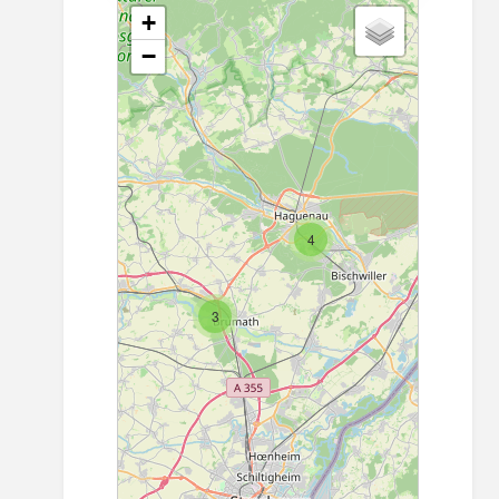
+
−
4
3