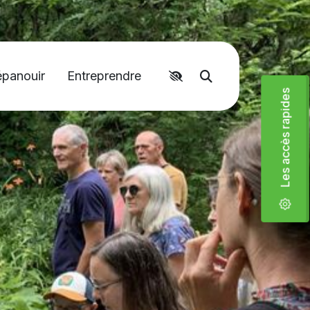
épanouir
Entreprendre
Accéder aux liens rapides
Moteur de recher
Les accès rapides