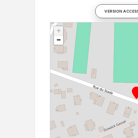
VERSION ACCESS
+
−