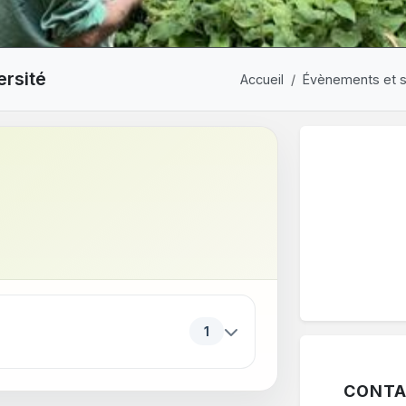
ersité
Accueil
Évènements et s
ériodes. Appuyez sur Entrée ou sur Espace pour ouvrir ou f
1
CONTA