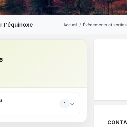
er l'équinoxe
Accueil
Évènements et sorties
6
ériodes. Appuyez sur Entrée ou sur Espace pour ouvrir ou f
6
1
CONTA