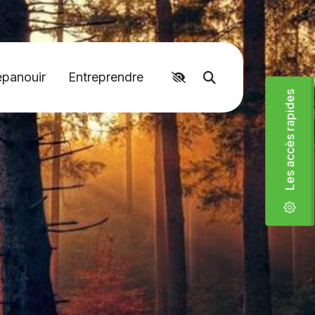
épanouir
Entreprendre
Accéder aux liens rapides
Moteur de recher
Les accès rapides