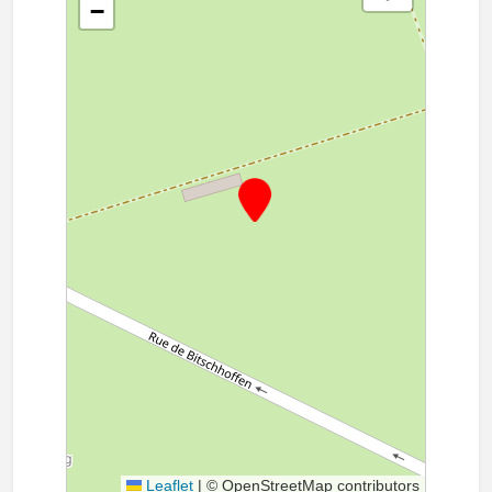
−
Leaflet
|
© OpenStreetMap contributors