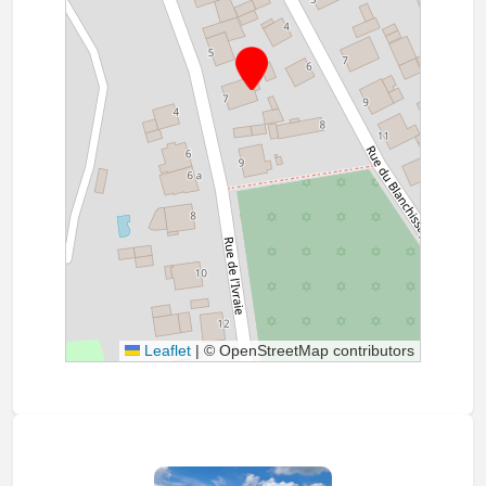
Leaflet
|
© OpenStreetMap contributors