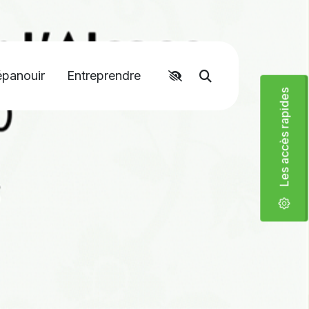
épanouir
Entreprendre
Accéder aux liens rapides
Moteur de recher
Les accès rapides