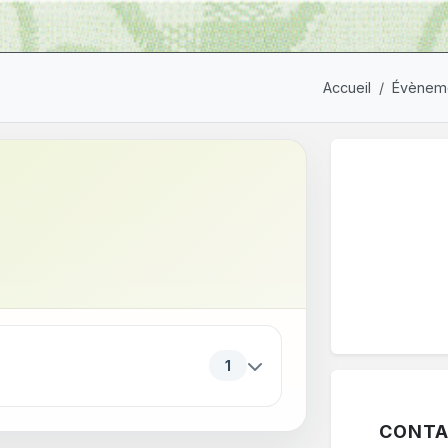
Accueil
Évèneme
ériodes. Appuyez sur Entrée ou sur Espace pour ouvrir ou f
1
CONTA