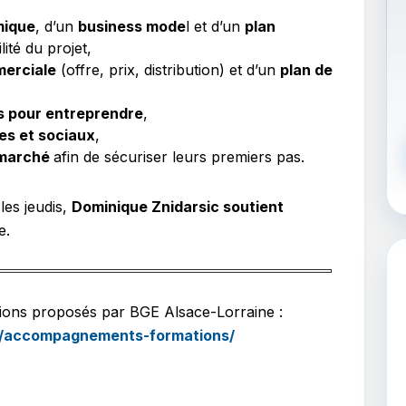
mique
, d’un
business mode
l et d’un
plan
ité du projet,
merciale
(offre, prix, distribution) et d’un
plan de
 pour entreprendre
,
ues et sociaux
,
marché
afin de sécuriser leurs premiers pas.
es jeudis,
Dominique Znidarsic soutient
e.
ions proposés par BGE Alsace-Lorraine :
fr/accompagnements-formations/