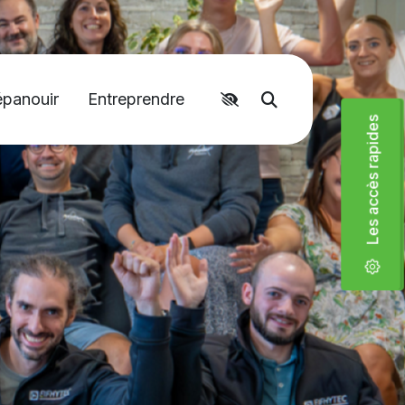
épanouir
Entreprendre
Accéder aux liens rapides
Moteur de recher
Les accès rapides