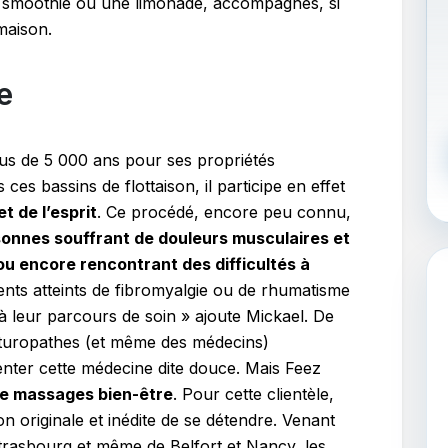
un smoothie ou une limonade, accompagnés, si
 maison.
e
us de 5 000 ans pour ses propriétés
ces bassins de flottaison, il participe en effet
t de l’esprit
. Ce procédé, encore peu connu,
sonnes souffrant de douleurs musculaires et
ou encore rencontrant des difficultés à
ents atteints de fibromyalgie ou de rhumatisme
n à leur parcours de soin » ajoute Mickael. De
aturopathes (et même des médecins)
menter cette médecine dite douce. Mais Feez
de massages bien-être
. Pour cette clientèle,
on originale et inédite de se détendre. Venant
rasbourg et même de Belfort et Nancy, les