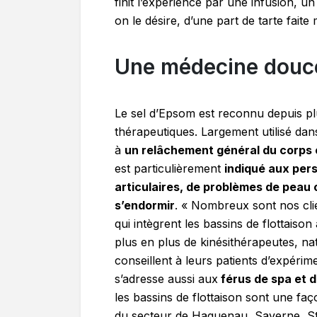
finit l’expérience par une infusion, 
on le désire, d’une part de tarte faite
Une médecine douc
Le sel d’Epsom est reconnu depuis pl
thérapeutiques. Largement utilisé dans 
à
un relâchement général du corps e
est particulièrement
indiqué aux per
articulaires, de problèmes de peau 
s’endormir
. « Nombreux sont nos cli
qui intègrent les bassins de flottaiso
plus en plus de kinésithérapeutes, n
conseillent à leurs patients d’expéri
s’adresse aussi aux
férus de spa et 
les bassins de flottaison sont une faç
du secteur de Haguenau, Saverne, St