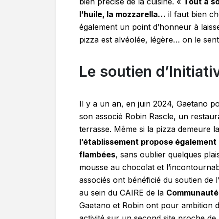
bien précise de la cuisine. «
Tout a so
l’huile, la mozzarella…
il faut bien ch
également un point d’honneur à laisser
pizza est alvéolée, légère… on le sent
Le soutien d’Initiat
Il y a un an, en juin 2024, Gaetano p
son associé Robin Rascle, un restaura
terrasse. Même si la pizza demeure la s
l’établissement propose également 
flambées
, sans oublier quelques plais
mousse au chocolat et l’incontournab
associés ont bénéficié du soutien de l
au sein du CAIRE de la
Communauté 
Gaetano et Robin ont pour ambition d
activité sur un second site proche d