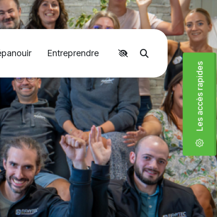
épanouir
Entreprendre
Accéder aux liens rapides
Moteur de recher
Les accès rapides