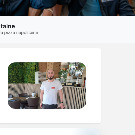
itaine
a pizza napolitaine