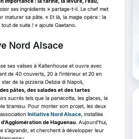
n importance : la farine, la levure, l’eau,
oisir ses ingrédients » partage-t-il. Le chef met
 maturer sa pâte. « Et là, la magie opère : la
 tout de suite ! » ajoute Gaetano.
ive Nord Alsace
ose ses valises à Kaltenhouse et ouvre avec
nt de 40 couverts, 20 à l’intérieur et 20 en
tar de la pizzeria Delizia di Napoli,
des pâtes, des salades et des tartes
irs sucrés tels que la panacotta, les glaces, la
le tiramisu. Pour monter son projet, les deux
’association
Initiative Nord Alsace
, installée
d’Agglomération de Haguenau
. Aujourd’hui,
e s’agrandir, et cherchent à développer leur
e Haguenau.