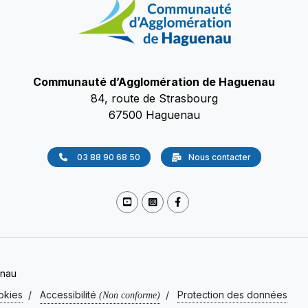
Communauté d’Agglomération de Haguenau
84, route de Strasbourg
67500 Haguenau
03 88 90 68 50
Nous contacter
enau
okies
/
Accessibilité
/
Protection des données
(Non conforme)