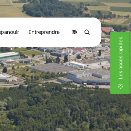
épanouir
Entreprendre
Accéder aux liens rapides
Moteur de recher
Les accès rapides