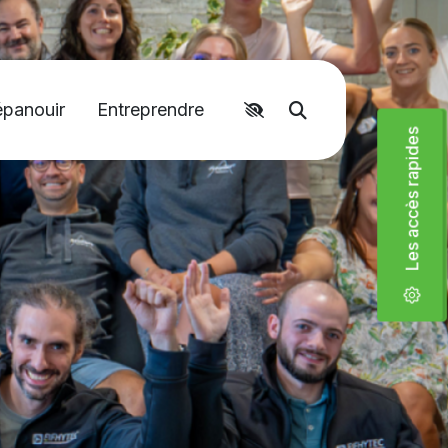
épanouir
Entreprendre
Accéder aux liens rapides
Moteur de recher
Les accès rapides