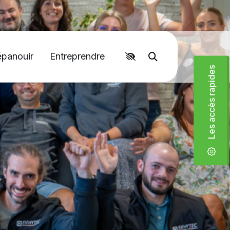
épanouir
Entreprendre
Accéder aux liens rapides
Moteur de recher
Les accès rapides