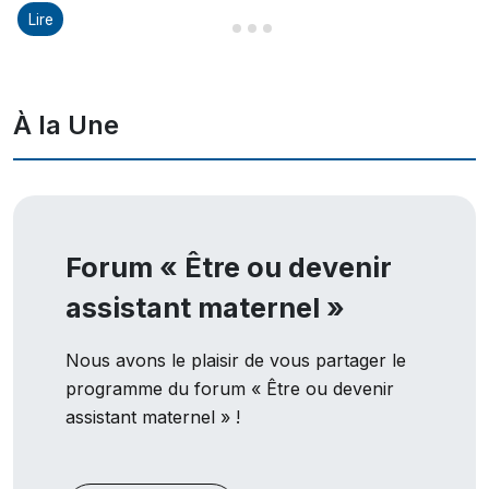
Lire
Diapositive 1 sur 8
Diapositive 2 sur 8
Diapositive 3 sur 8
Diapositive 4 sur 8
À la Une
Forum « Être ou devenir
assistant maternel »
Nous avons le plaisir de vous partager le
programme du forum « Être ou devenir
assistant maternel » !